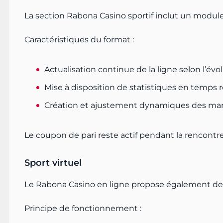
La section Rabona Casino sportif inclut un modul
Caractéristiques du format :
Actualisation continue de la ligne selon l’év
Mise à disposition de statistiques en temps r
Création et ajustement dynamiques des ma
Le coupon de pari reste actif pendant la rencontre
Sport virtuel
Le Rabona Casino en ligne propose également des
Principe de fonctionnement :