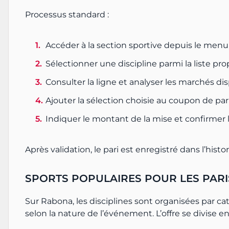
Processus standard :
Accéder à la section sportive depuis le menu 
Sélectionner une discipline parmi la liste pr
Consulter la ligne et analyser les marchés 
Ajouter la sélection choisie au coupon de pari
Indiquer le montant de la mise et confirmer l
Après validation, le pari est enregistré dans l’his
SPORTS POPULAIRES POUR LES PAR
Sur Rabona, les disciplines sont organisées par ca
selon la nature de l’événement. L’offre se divise en