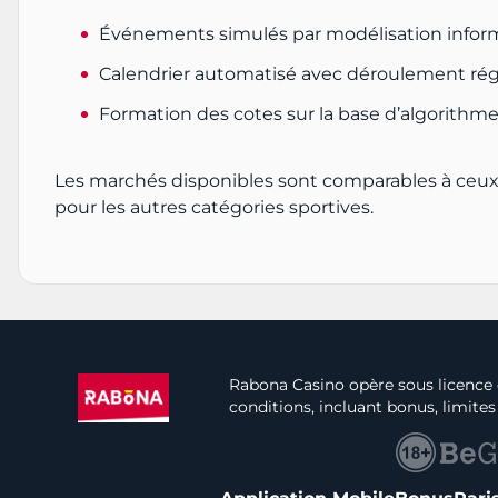
Événements simulés par modélisation infor
Calendrier automatisé avec déroulement rég
Formation des cotes sur la base d’algorithm
Les marchés disponibles sont comparables à ceux 
pour les autres catégories sportives.
Rabona Casino opère sous licence d
conditions, incluant bonus, limites 