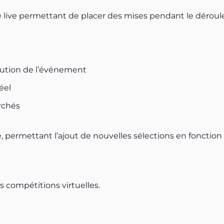
e live permettant de placer des mises pendant le déro
olution de l’événement
éel
rchés
, permettant l’ajout de nouvelles sélections en fonction 
 compétitions virtuelles.