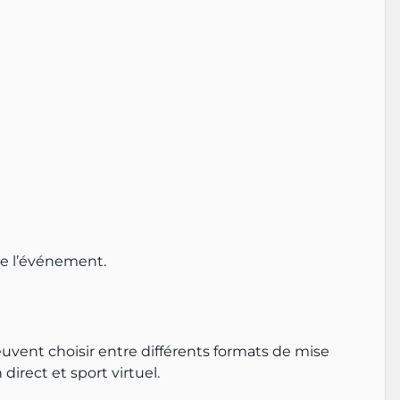
 de l’événement.
euvent choisir entre différents formats de mise
direct et sport virtuel.